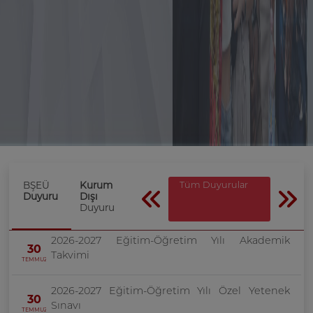
BŞEÜ
Kurum
Tüm Duyurular
Duyuru
Dışı
Duyuru
2026-2027 Eğitim-Öğretim Yılı Akademik
30
Takvimi
TEMMUZ
2026-2027 Eğitim-Öğretim Yılı Özel Yetenek
30
Sınavı
TEMMUZ