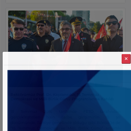
birliğini pekiştiren önemli bir adım niteliği taşımaktadır.
Söz konusu anlaşma ile öğrenci ve akademik personel
hareketliliğinden ortak araştırma projelerine, uluslararası
akademik etkinliklerden kültürel etkileşime kadar geniş
bir yelpazede sürdürülebilir ve çok boyutlu iş birliklerinin
geliştirilmesi hedeflenmektedir. Özellikle Türk Dili ve
Edebiyatı ile Türkoloji alanlarında kurulacak ortak
çalışmaların, ilerleyen süreçte farklı disiplinleri kapsayan
yeni akademik açılımlara da zemin hazırlaması
öngörülmektedir. Üniversitemiz İnsan ve Toplum
Bilimleri Fakültesi Türk Dili ve Edebiyatı Bölümü öğretim
üyesi Doç. Dr. Halilibrahim Ertürk’ün girişimleriyle
tamamlanan bu süreç, Üniversitemizin uluslararası ağını
yalnızca niceliksel olarak genişletmekle kalmayıp, aynı
zamanda niteliksel açıdan da güçlendirmektedir. Bu iş
birliği sayesinde öğrencilerimiz ve akademik
personelimiz; farklı bir akademik ortamda eğitim alma,
Rektörümüz Prof. Dr. Kaplancıklı, 15 Temmuz
araştırma yürütme ve ders verme imkânı bularak
Demokrasi ve Milli Birlik Günü Programlarına Katıldı
doğrudan deneyim paylaşımında bulunacak, iki ülke
arasındaki tarihî ve kültürel bağların akademik
15 Temmuz 2016 tarihinde FETÖ tarafından
düzlemde daha da pekişmesine katkı sağlayacaktır.
gerçekleştirilen hain darbe girişiminin 10. yıl
Üniversitemiz, güçlü iş birlikleri ve sürdürülebilir
dönümünde, Türkiye genelinde olduğu gibi Bilecik’te de
uluslararasılaşma politikaları doğrultusunda, küresel
“15 Temmuz Demokrasi ve Millî Birlik Günü” anlamlı
ölçekte akademik etkileşimini artırmaya ve nitelikli