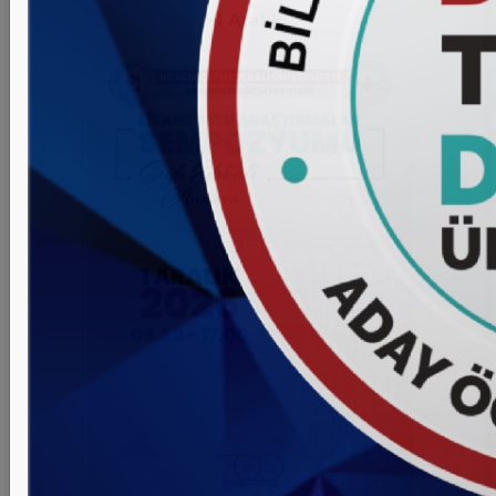
kurumlarıyla geliştirilecek hareketlilik faaliyetlerine yeni
1
Aralık
bir ivme kazandırmaktadır. Uluslararası İlişkiler Ofisi
koordinasyonunda yürütülen temaslar neticesinde
hayata geçirilen bu iş birliği, Üniversitemizin uluslararası
ağını yalnızca genişletmekle kalmayıp, aynı zamanda
niteliksel olarak da derinleştirmektedir. Bu sayede
öğrencilerimiz ve akademik personelimiz; Asya’nın
dinamik, yenilikçi ve hızla gelişen yükseköğretim
ortamında eğitim, araştırma ve kültürel etkileşim
olanaklarına doğrudan erişim sağlayarak küresel ölçekte
rekabet güçlerini artırma fırsatı elde edecektir.
Üniversitemiz, güçlü iş birlikleri ve sürdürülebilir
uluslararasılaşma politikalarıyla; küresel ölçekte
akademik iş birliklerini artırmaya ve nitelikli
uluslararasılaşma faaliyetlerini geliştirmeye kararlılıkla
devam etmektedir.