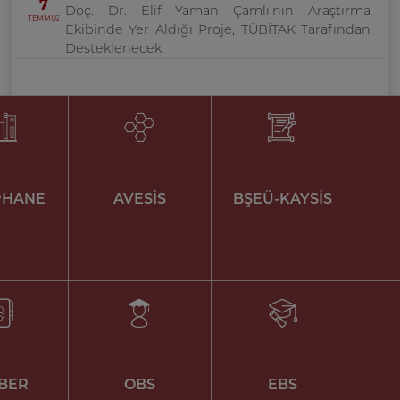
7
Doç. Dr. Elif Yaman Çamlı’nın Araştırma
TEMMUZ
Ekibinde Yer Aldığı Proje, TÜBİTAK Tarafından
Desteklenecek
PHANE
AVESİS
BŞEÜ-KAYSİS
BER
OBS
EBS