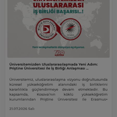
Üniversitemizden Uluslararasılaşmada Yeni Adım:
Priştine Üniversitesi ile İş Birliği Anlaşması ...
Üniversitemiz, uluslararasılaşma vizyonu doğrultusunda
küresel yükseköğretim alanındaki iş birliklerini
kararlılıkla güçlendirmeye devam etmektedir. Bu
kapsamda, Kosova’nın köklü yükseköğretim
kurumlarından Priştine Üniversitesi ile Erasmus+
programı çerçevesinde ikili anlaşma imzalanmıştır.
21.07.2026 Salı
Üniversitemiz ile Priştine Üniversitesi arasında hayata
geçirilen bu anlaşma, iki ülke arasındaki akademik iş