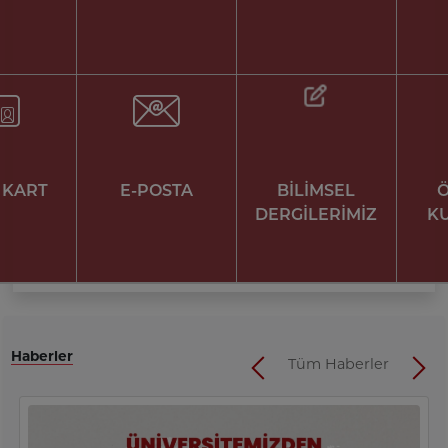
I KART
E-POSTA
BİLİMSEL
DERGİLERİMİZ
K
Haberler
Tüm Haberler