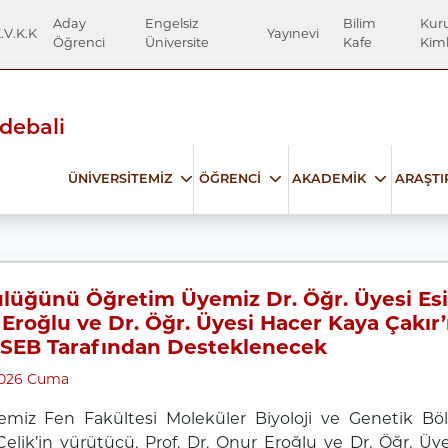
Aday
Engelsiz
Bilim
Kur
.V.K.K
Yayınevi
Öğrenci
Üniversite
Kafe
Kiml
Edebali
ÜNİVERSİTEMİZ
ÖĞRENCİ
AKADEMİK
ARAŞT
lüğünü Öğretim Üyemiz Dr. Öğr. Üyesi Esin 
Eroğlu ve Dr. Öğr. Üyesi Hacer Kaya Çakır’
ÜSEB Tarafından Desteklenecek
2026 Cuma
temiz Fen Fakültesi Moleküler Biyoloji ve Genetik B
elik’in yürütücü, Prof. Dr. Onur Eroğlu ve Dr. Öğr. Üye