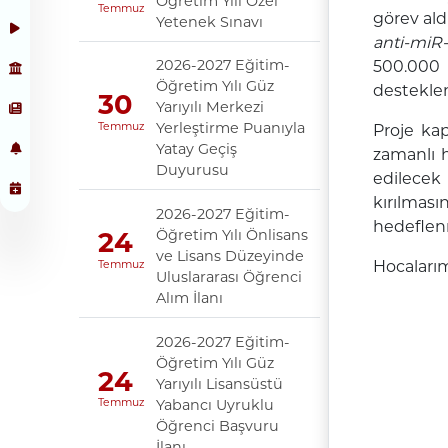
Öğretim Yılı Özel
Temmuz
görev aldı
Yetenek Sınavı
anti-miR
2026-2027 Eğitim-
500.000 
Öğretim Yılı Güz
destekle
30
Yarıyılı Merkezi
Yerleştirme Puanıyla
Temmuz
Proje ka
Yatay Geçiş
zamanlı 
Duyurusu
edilecek 
kırılmas
2026-2027 Eğitim-
hedeflen
Öğretim Yılı Önlisans
24
ve Lisans Düzeyinde
Hocalarımı
Temmuz
Uluslararası Öğrenci
Alım İlanı
2026-2027 Eğitim-
Öğretim Yılı Güz
24
Yarıyılı Lisansüstü
Yabancı Uyruklu
Temmuz
Öğrenci Başvuru
İlanı