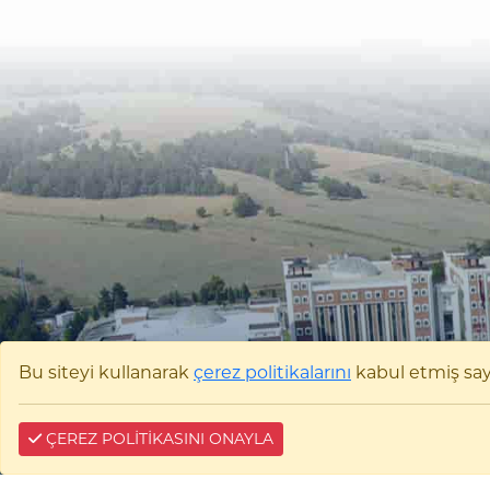
Bu siteyi kullanarak
çerez politikalarını
kabul etmiş sayıl
ÇEREZ POLİTİKASINI ONAYLA