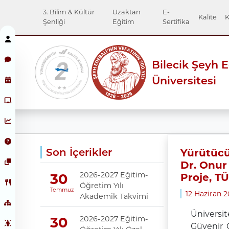
3. Bilim & Kültür
Uzaktan
E-
Kalite
K
Şenliği
Eğitim
Sertifika
Bilecik Şeyh 
Üniversitesi
Son İçerikler
Yürütücü
Dr. Onur 
2026-2027 Eğitim-
30
Proje, T
Öğretim Yılı
Temmuz
12 Haziran 
Akademik Takvimi
Üniversi
2026-2027 Eğitim-
30
Güvenir Ç