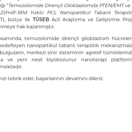
ğı “
Temozolomide Dirençli Glioblastomda PTEN/EMT ve 
-21/miR-181d Yüklü PCL Nanopartikül Tabanlı Terapötik
TL bütçe ile
TÜSEB
Acil Araştırma ve Geliştirme Pr
nmeye hak kazanmıştır.
psamında, temozolomide dirençli glioblastom hücrel
hedefleyen nanopartikül tabanlı terapötik mekanizmala
bulguların, merkezi sinir sisteminin agresif tümörleri
ına ve yeni nesil biyobozunur nanoterapi platformla
mektedir.
zı tebrik eder, başarılarının devamını dileriz.