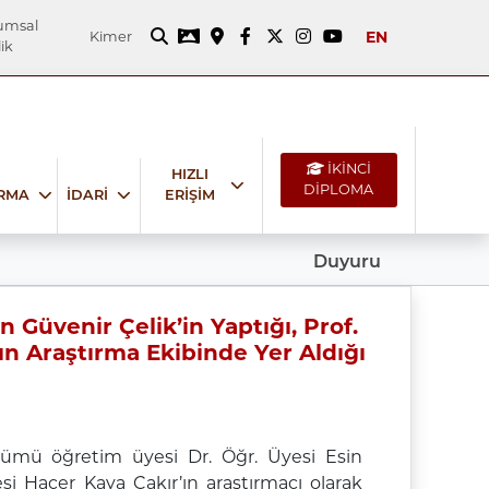
umsal
EN
Kimer
ik
İKİNCİ
HIZLI
DİPLOMA
IRMA
İDARİ
ERİŞİM
Duyuru
Güvenir Çelik’in Yaptığı, Prof.
ın Araştırma Ekibinde Yer Aldığı
ölümü öğretim üyesi Dr. Öğr. Üyesi Esin
si Hacer Kaya Çakır’ın araştırmacı olarak