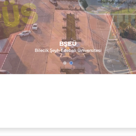
BŞEÜ
BŞEÜ
Bilecik Şeyh Edebali Üniversitesi
Bilecik Şeyh Edebali Üniversitesi