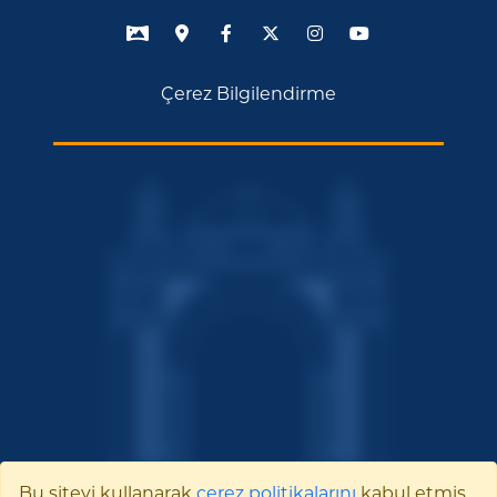
Çerez Bilgilendirme
Bu siteyi kullanarak
çerez politikalarını
kabul etmiş