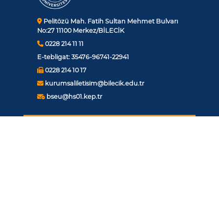
Pelitözü Mah. Fatih Sultan Mehmet Bulvarı
No:27 11100 Merkez/BİLECİK
0228 214 11 11
E-tebligat:
35476-96741-22941
0228 214 10 17
kurumsaliletisim@bilecik.edu.tr
bseu@hs01.kep.tr