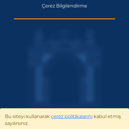
Çerez Bilgilendirme
Bu siteyi kullanarak
çerez politikalarını
kabul etmiş
sayılırsınız.
Bilecik Şeyh Edebali