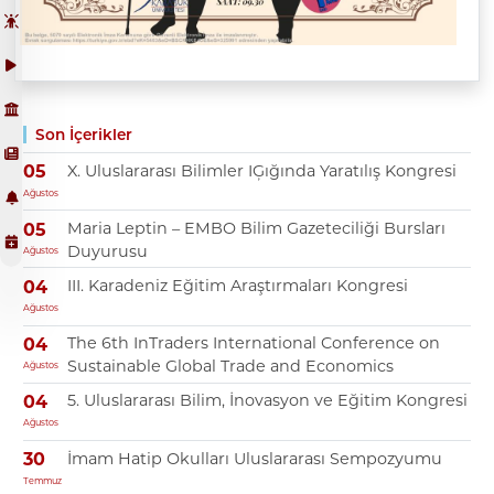
Son İçerikler
X. Uluslararası Bilimler IĢığında Yaratılış Kongresi
05
Ağustos
Maria Leptin – EMBO Bilim Gazeteciliği Bursları
05
Duyurusu
Ağustos
III. Karadeniz Eğitim Araştırmaları Kongresi
04
Ağustos
The 6th InTraders International Conference on
04
Sustainable Global Trade and Economics
Ağustos
5. Uluslararası Bilim, İnovasyon ve Eğitim Kongresi
04
Ağustos
İmam Hatip Okulları Uluslararası Sempozyumu
30
Temmuz