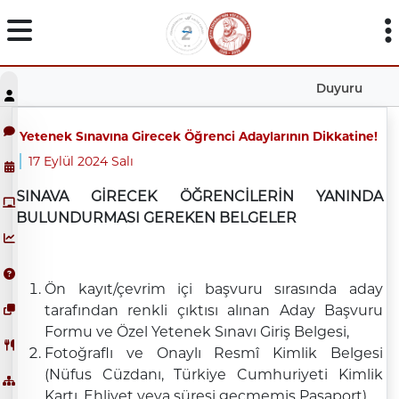
Duyuru
Yetenek Sınavına Girecek Öğrenci Adaylarının Dikkatine!
17 Eylül 2024 Salı
SINAVA GİRECEK ÖĞRENCİLERİN
YANINDA
BULUNDURMASI GEREKEN BELGELER
Ön kayıt/çevrim içi başvuru sırasında aday
tarafından renkli çıktısı alınan Aday Başvuru
Formu ve Özel Yetenek Sınavı Giriş Belgesi,
Fotoğraflı ve Onaylı Resmî Kimlik Belgesi
(Nüfus Cüzdanı, Türkiye Cumhuriyeti Kimlik
Kartı, Ehliyet veya süresi geçmemiş Pasaport).