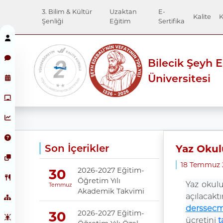
3. Bilim & Kültür
Uzaktan
E-
Kalite
K
Şenliği
Eğitim
Sertifika
Bilecik Şeyh 
Üniversitesi
Son İçerikler
Yaz Okul
18 Temmuz 
2026-2027 Eğitim-
30
Öğretim Yılı
Yaz okul
Temmuz
Akademik Takvimi
açılacak
derssecme
2026-2027 Eğitim-
30
ücretini
t