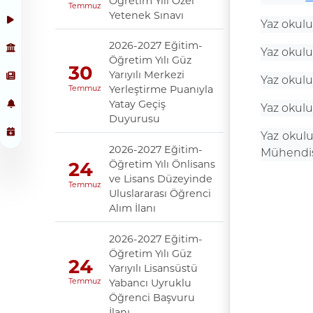
Öğretim Yılı Özel
Temmuz
Yetenek Sınavı
Yaz okulu 
2026-2027 Eğitim-
Yaz okul
Öğretim Yılı Güz
30
Yarıyılı Merkezi
Yaz okul
Yerleştirme Puanıyla
Temmuz
Yatay Geçiş
Yaz okulu
Duyurusu
Yaz okul
2026-2027 Eğitim-
Mühendis
Öğretim Yılı Önlisans
24
ve Lisans Düzeyinde
Temmuz
Uluslararası Öğrenci
Alım İlanı
2026-2027 Eğitim-
Öğretim Yılı Güz
24
Yarıyılı Lisansüstü
Yabancı Uyruklu
Temmuz
Öğrenci Başvuru
İlanı