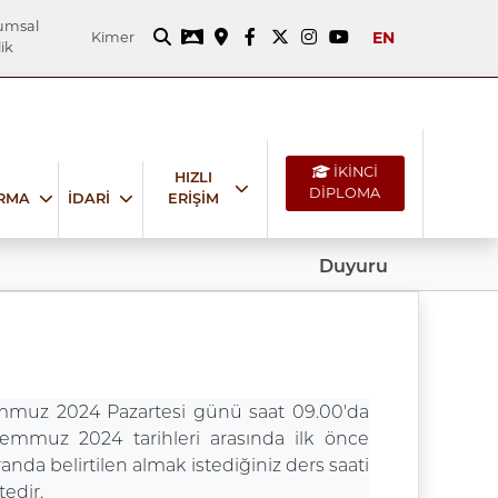
umsal
EN
Kimer
ik
İKİNCİ
HIZLI
DİPLOMA
IRMA
İDARİ
ERİŞİM
Duyuru
Temmuz 2024 Pazartesi günü saat 09.00'da
 Temmuz 2024 tarihleri arasında ilk önce
anda belirtilen almak istediğiniz ders saati
edir.