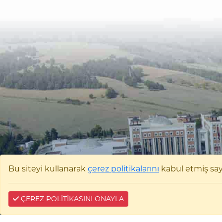
Bu siteyi kullanarak
çerez politikalarını
kabul etmiş sayıl
ÇEREZ POLİTİKASINI ONAYLA