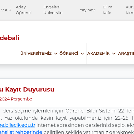
Aday
Engelsiz
Bilim
Kur
.V.K.K
Yayınevi
Öğrenci
Üniversite
Kafe
Kiml
Edebali
ÜNİVERSİTEMİZ
ÖĞRENCİ
AKADEMİK
ARAŞT
u Kayıt Duyurusu
2024 Perşembe
u ders seçme işlemleri için Öğrenci Bilgi Sistemi 22 
tır. Yaz okulunda kesin kayıt yapabilmeniz için 22–25
.bilecik.edu.tr
internet adresinden derslerinizi seçip, ekr
ahsilat rehberinde
belirtilen şekilde yatırmanız gerekmekt