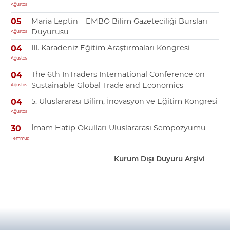
Ağustos
Maria Leptin – EMBO Bilim Gazeteciliği Bursları
05
Duyurusu
Ağustos
III. Karadeniz Eğitim Araştırmaları Kongresi
04
Ağustos
The 6th InTraders International Conference on
04
Sustainable Global Trade and Economics
Ağustos
5. Uluslararası Bilim, İnovasyon ve Eğitim Kongresi
04
Ağustos
İmam Hatip Okulları Uluslararası Sempozyumu
30
Temmuz
Kurum Dışı Duyuru Arşivi