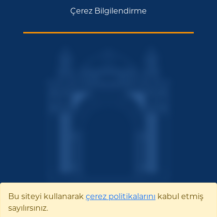
Çerez Bilgilendirme
Bu siteyi kullanarak
çerez politikalarını
kabul etmiş
sayılırsınız.