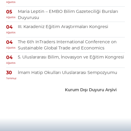
Ağustos
Maria Leptin – EMBO Bilim Gazeteciliği Bursları
05
Duyurusu
Ağustos
III. Karadeniz Eğitim Araştırmaları Kongresi
04
Ağustos
The 6th InTraders International Conference on
04
Sustainable Global Trade and Economics
Ağustos
5. Uluslararası Bilim, İnovasyon ve Eğitim Kongresi
04
Ağustos
İmam Hatip Okulları Uluslararası Sempozyumu
30
Temmuz
Kurum Dışı Duyuru Arşivi