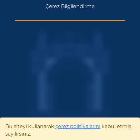
Çerez Bilgilendirme
Bu siteyi kullanarak
çerez politikalarını
kabul etmiş
sayılırsınız.
Bilecik Şeyh Edebali