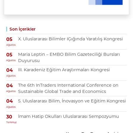
Son İçerikler
X. Uluslararası Bilimler IĢığında Yaratılış Kongresi
05
Ağustos
Maria Leptin – EMBO Bilim Gazeteciliği Bursları
05
Duyurusu
Ağustos
III. Karadeniz Eğitim Araştırmaları Kongresi
04
Ağustos
The 6th InTraders International Conference on
04
Sustainable Global Trade and Economics
Ağustos
5. Uluslararası Bilim, İnovasyon ve Eğitim Kongresi
04
Ağustos
İmam Hatip Okulları Uluslararası Sempozyumu
30
Temmuz