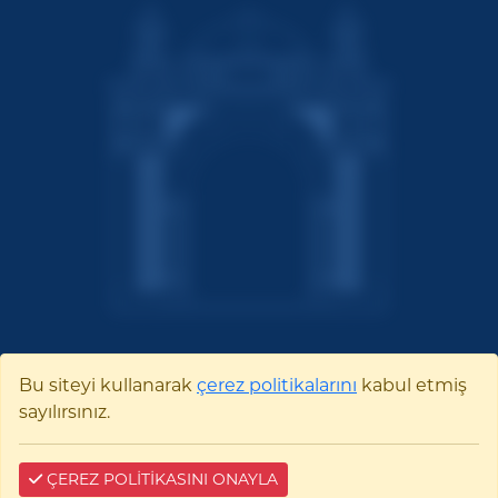
Bu siteyi kullanarak
çerez politikalarını
kabul etmiş
Bilecik Şeyh Edebali
sayılırsınız.
Üniversitesi
ÇEREZ POLİTİKASINI ONAYLA
Pelitözü Mah. Fatih Sultan Mehmet Bulvarı