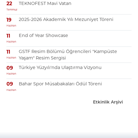
TEKNOFEST Mavi Vatan
22
Temmuz
2025-2026 Akademik Yılı Mezuniyet Töreni
19
Haziran
End of Year Showcase
11
Haziran
GSTF Resim Bölümü Öğrencileri "Kampüste
11
Yaşam" Resim Sergisi
Haziran
Türkiye Yüzyılı'nda Ulaştırma Vizyonu
09
Haziran
Bahar Spor Müsabakaları Ödül Töreni
09
Haziran
Etkinlik Arşivi