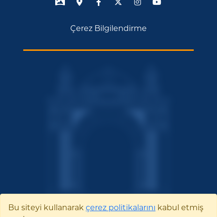
Çerez Bilgilendirme
Bu siteyi kullanarak
çerez politikalarını
kabul etmiş