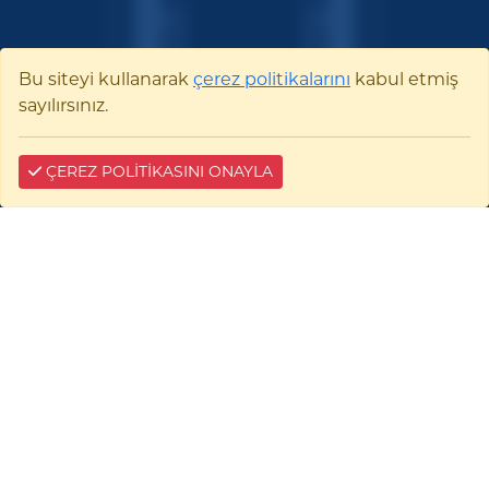
Bu siteyi kullanarak
çerez politikalarını
kabul etmiş
sayılırsınız.
ÇEREZ POLİTİKASINI ONAYLA
Bilecik Şeyh Edebali
Üniversitesi
Pelitözü Mah. Fatih Sultan Mehmet Bulvarı
No:27 11100 Merkez/BİLECİK
0228 214 11 11
E-tebligat:
35476-96741-22941
0228 214 10 17
kurumsaliletisim@bilecik.edu.tr
bseu@hs01.kep.tr