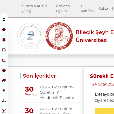
3. Bilim & Kültür
Uzaktan
E-
Kalite
K
Şenliği
Eğitim
Sertifika
Bilecik Şeyh 
Üniversitesi
Son İçerikler
Sürekli 
24 Ocak 20
2026-2027 Eğitim-
30
Öğretim Yılı
Detaylı b
Temmuz
Akademik Takvimi
ziyaret ed
2026-2027 Eğitim-
30