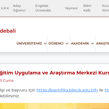
Aday
Engelsiz
Bilim
Kur
.V.K.K
Yayınevi
Öğrenci
Üniversite
Kafe
Kiml
Edebali
ÜNİVERSİTEMİZ
ÖĞRENCİ
AKADEMİK
ARAŞT
Eğitim Uygulama ve Araştırma Merkezi Kurs
25 Cuma
ilgi ve başvuru için
https://esertifika.bilecik.edu.tr/tr
ile
ht
ebilirsiniz.