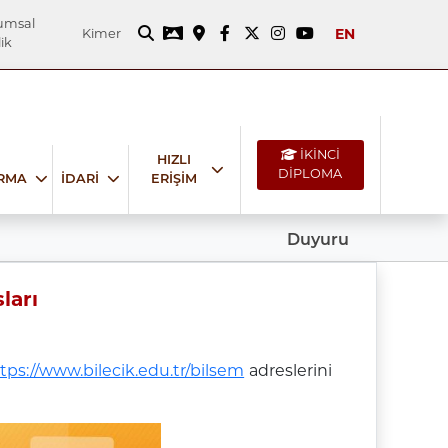
umsal
EN
Kimer
ik
İKİNCİ
HIZLI
DİPLOMA
IRMA
İDARİ
ERİŞİM
Duyuru
ları
tps://www.bilecik.edu.tr/bilsem
adreslerini