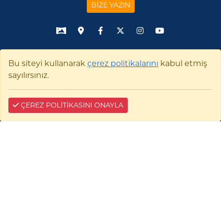
BİZE YAZIN
Çerez Bilgilendirme
Bu siteyi kullanarak
çerez politikalarını
kabul etmiş
sayılırsınız.
ÇEREZ POLİTİKASINI ONAYLA