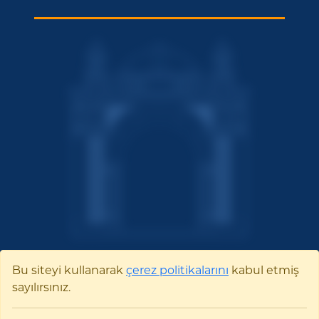
Bu siteyi kullanarak
çerez politikalarını
kabul etmiş
sayılırsınız.
Bilecik Şeyh Edebali
Üniversitesi