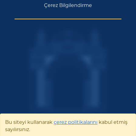
Çerez Bilgilendirme
Bu siteyi kullanarak
çerez politikalarını
kabul etmiş
sayılırsınız.
Bilecik Şeyh Edebali