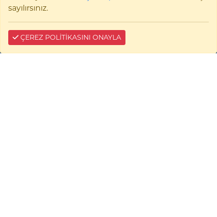
0228 214 11 11
sayılırsınız.
BİZE YAZIN
ÇEREZ POLİTİKASINI ONAYLA
Çerez Bilgilendirme