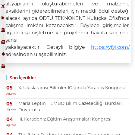
altyapılarını oluşturabilmeleri ve malzeme
eksiklerini giderebilmeleri için maddi ödül desteği
alacak, ayrıca ODTÜ TEKNOKENT Kuluçka Ofisi'nde
çalışma imkânı kazanacaktır. Böylece girişimciler,
ağlarını genişletme ve projelerini hayata geçirme
şansı
yakalayacaktır. Detaylı bilgiye
https://yfyi.com/
adresinden ulaşabilirsiniz.
Son İçerikler
X. Uluslararası Bilimler IĢığında Yaratılış Kongresi
05
Ağustos
Maria Leptin – EMBO Bilim Gazeteciliği Bursları
05
Duyurusu
Ağustos
III. Karadeniz Eğitim Araştırmaları Kongresi
04
Ağustos
The 6th InTraders International Conference on