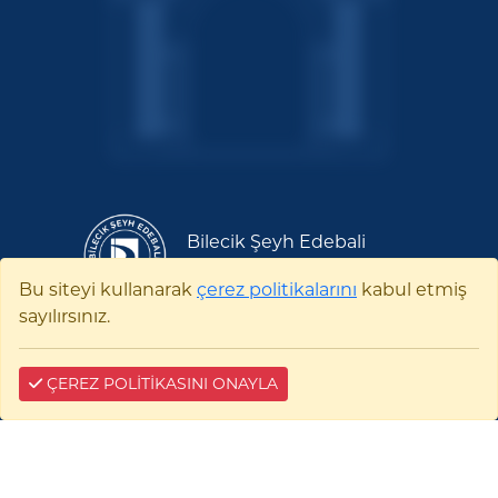
Bilecik Şeyh Edebali
Üniversitesi
Bu siteyi kullanarak
çerez politikalarını
kabul etmiş
sayılırsınız.
Pelitözü Mah. Fatih Sultan Mehmet Bulvarı
No:27 11100 Merkez/BİLECİK
0228 214 11 11
ÇEREZ POLİTİKASINI ONAYLA
E-tebligat:
35476-96741-22941
0228 214 10 17
kurumsaliletisim@bilecik.edu.tr
bseu@hs01.kep.tr