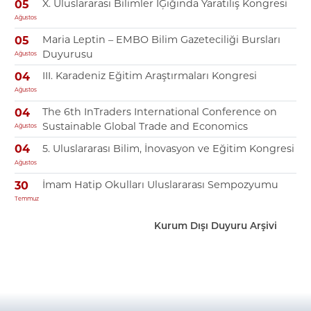
X. Uluslararası Bilimler IĢığında Yaratılış Kongresi
05
Ağustos
Maria Leptin – EMBO Bilim Gazeteciliği Bursları
05
Duyurusu
Ağustos
III. Karadeniz Eğitim Araştırmaları Kongresi
04
Ağustos
The 6th InTraders International Conference on
04
Sustainable Global Trade and Economics
Ağustos
5. Uluslararası Bilim, İnovasyon ve Eğitim Kongresi
04
Ağustos
İmam Hatip Okulları Uluslararası Sempozyumu
30
Temmuz
Kurum Dışı Duyuru Arşivi