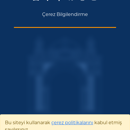
Çerez Bilgilendirme
Bu siteyi kullanarak
çerez politikalarını
kabul etmiş
sayılırsınız.