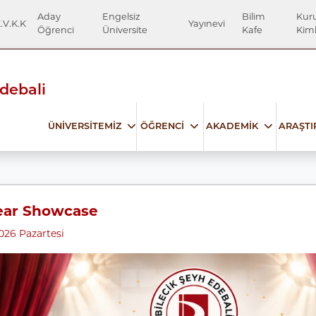
Aday
Engelsiz
Bilim
Kur
.V.K.K
Yayınevi
Öğrenci
Üniversite
Kafe
Kiml
Edebali
ÜNİVERSİTEMİZ
ÖĞRENCİ
AKADEMİK
ARAŞT
ear Showcase
026 Pazartesi