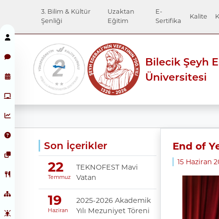
3. Bilim & Kültür
Uzaktan
E-
Kalite
K
Şenliği
Eğitim
Sertifika
Bilecik Şeyh 
Üniversitesi
Son İçerikler
End of Y
15 Haziran 2
22
TEKNOFEST Mavi
Vatan
Temmuz
19
2025-2026 Akademik
Yılı Mezuniyet Töreni
Haziran