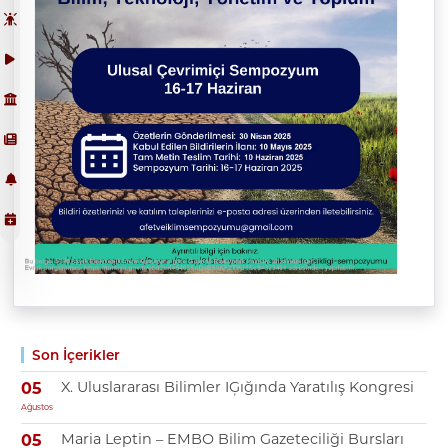
Son İçerikler
X. Uluslararası Bilimler IĢığında Yaratılış Kongresi
05
Ağustos
Maria Leptin – EMBO Bilim Gazeteciliği Bursları
05