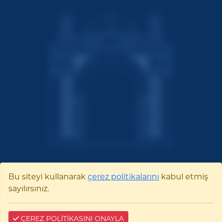
Bu siteyi kullanarak
çerez politikalarını
kabul etmiş
Bilecik Şeyh Edebali
sayılırsınız.
Üniversitesi
ÇEREZ POLİTİKASINI ONAYLA
Pelitözü Mah. Fatih Sultan Mehmet Bulvarı