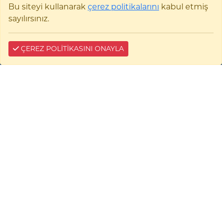
Bu siteyi kullanarak
çerez politikalarını
kabul etmiş
sayılırsınız.
İşletmede Mesleki Eğitim
Görüş ve Önerileriniz
ÇEREZ POLİTİKASINI ONAYLA
Mezun ve Paydaş Düşünceleri
Protokollerimiz
İhale Bilgi Sistemi
Akıllı Kart Sistemi
KİMER
YÖK
TÜBİTAK
Web of Science
YÖK Tez Merkezi