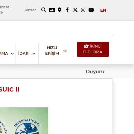
umsal
EN
Kimer
ik
İKİNCİ
HIZLI
DİPLOMA
IRMA
İDARİ
ERİŞİM
Duyuru
SUIC II