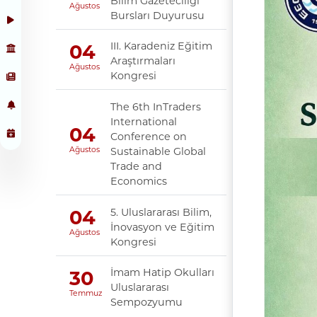
Bilim Gazeteciliği
Ağustos
Bursları Duyurusu
III. Karadeniz Eğitim
04
Araştırmaları
Ağustos
Kongresi
The 6th InTraders
International
04
Conference on
Sustainable Global
Ağustos
Trade and
Economics
5. Uluslararası Bilim,
04
İnovasyon ve Eğitim
Ağustos
Kongresi
İmam Hatip Okulları
30
Uluslararası
Temmuz
Sempozyumu