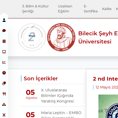
3. Bilim & Kültür
Uzaktan
E-
Kalite
K
Şenliği
Eğitim
Sertifika
Bilecik Şeyh 
Üniversitesi
Son İçerikler
2 nd Inte
12 Mayıs 202
X. Uluslararası
05
Bilimler IĢığında
Ağustos
Yaratılış Kongresi
Maria Leptin – EMBO
05