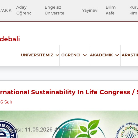
Aday
Engelsiz
Bilim
Kur
.V.K.K
Yayınevi
Öğrenci
Üniversite
Kafe
Kiml
Edebali
ÜNİVERSİTEMİZ
ÖĞRENCİ
AKADEMİK
ARAŞT
rnational Sustainability In Life Congress / 
6 Salı