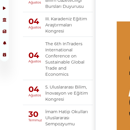
Bilim Gazeteciliği
Ağustos
Bursları Duyurusu
III. Karadeniz Eğitim
04
Araştırmaları
Ağustos
Kongresi
The 6th InTraders
International
04
Conference on
Sustainable Global
Ağustos
Trade and
Economics
5. Uluslararası Bilim,
04
İnovasyon ve Eğitim
Ağustos
Kongresi
İmam Hatip Okulları
30
Uluslararası
Temmuz
Sempozyumu