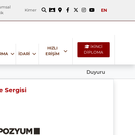
umsal
EN
Kimer
ik
İKİNCİ
HIZLI
DİPLOMA
IRMA
İDARİ
ERİŞİM
Duyuru
 Sergisi