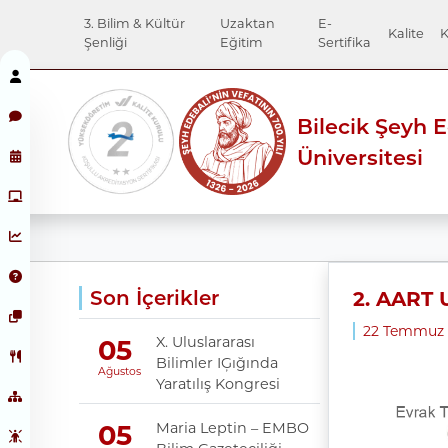
3. Bilim & Kültür
Uzaktan
E-
Kalite
K
Şenliği
Eğitim
Sertifika
Bilecik Şeyh 
Üniversitesi
Son İçerikler
2. AART 
22 Temmuz 2
X. Uluslararası
05
Bilimler IĢığında
Ağustos
Yaratılış Kongresi
Maria Leptin – EMBO
05