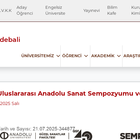
Aday
Engelsiz
Bilim
Kur
.V.K.K
Yayınevi
Öğrenci
Üniversite
Kafe
Kiml
Edebali
ÜNİVERSİTEMİZ
ÖĞRENCİ
AKADEMİK
ARAŞT
Uluslararası Anadolu Sanat Sempozyumu ve
025 Salı