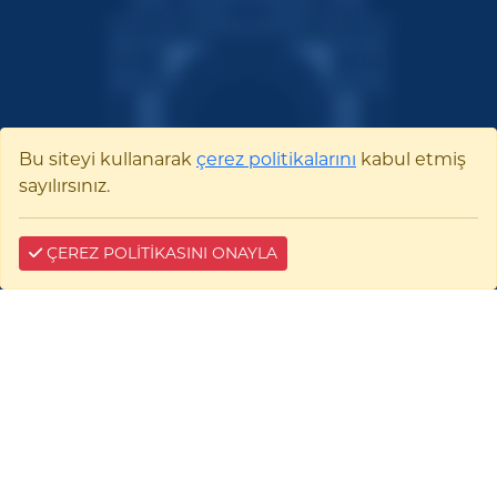
Bu siteyi kullanarak
çerez politikalarını
kabul etmiş
sayılırsınız.
ÇEREZ POLİTİKASINI ONAYLA
Bilecik Şeyh Edebali
Üniversitesi
Pelitözü Mah. Fatih Sultan Mehmet Bulvarı
No:27 11100 Merkez/BİLECİK
0228 214 11 11
E-tebligat:
35476-96741-22941