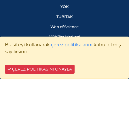
YÖK
TÜBİTAK
Web of Science
YÖK Tez Merkezi
Bu siteyi kullanarak
çerez politikalarını
kabul etmiş
Google Akademik
sayılırsınız.
ÇEREZ POLİTİKASINI ONAYLA
SANTRAL
0228 214 11 11
BİZE YAZIN
Çerez Bilgilendirme