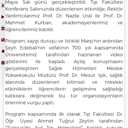
Mayıs Salı günü gerçekleştirildi. Tıp Fakültesi
Konferans Salonunda düzenlenen etkinliğe, Rektör
Yardımcılarımız Prof. Dr. Nazile Ural ile Prof. Dr.
Mehmet Kurban, akademisyenlerimiz ve
öğrencilerimiz katıldı.
Program, saygı duruşu ve İstiklal Marşı’nın ardından
Şeyh Edebali’nin vefatının 700. yılı kapsamında
Üniversitemiz tarafından hazırlanan video
gösterimi ile başladı. Açılış konuşmasını
gerçekleştiren Sağlık Hizmetleri Meslek
Yüksekokulu Müdürü Prof. Dr. Mesut Işık, sağlık
alanında düzenlenen bilimsel ve mesleki
etkinliklerin öğrencilerin gelişimine sağladığı
katkılara değinerek bu tür organizasyonların
önemine vurgu yaptı.
Program kapsamında ilk olarak Tıp Fakültesi Dr.
Öğr. Üyesi Ahmet Tuğrul Zeytin tarafından
“Türkiye’de Acil Tıp Hizmetleri” başlıklı sunum