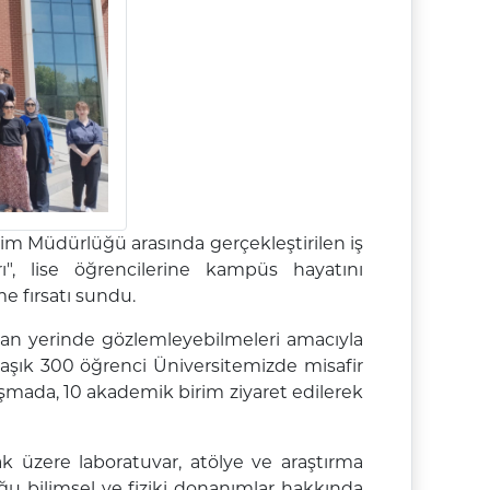
itim Müdürlüğü arasında gerçekleştirilen iş
ı", lise öğrencilerine kampüs hayatını
e fırsatı sundu.
ıdan yerinde gözlemleyebilmeleri amacıyla
yaklaşık 300 öğrenci Üniversitemizde misafir
uluşmada, 10 akademik birim ziyaret edilerek
k üzere laboratuvar, atölye ve araştırma
ğu bilimsel ve fiziki donanımlar hakkında