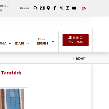
umsal
EN
Kimer
ik
İKİNCİ
HIZLI
DİPLOMA
IRMA
İDARİ
ERİŞİM
Haber
Tanıtıldı