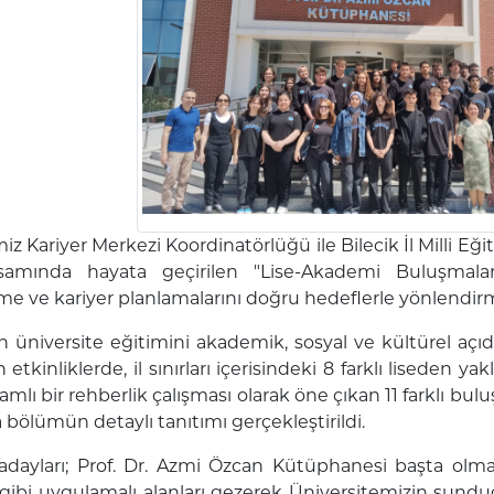
iz Kariyer Merkezi Koordinatörlüğü ile Bilecik İl Milli Eğ
psamında hayata geçirilen "Lise-Akademi Buluşmalar
 ve kariyer planlamalarını doğru hedeflerle yönlendirm
n üniversite eğitimini akademik, sosyal ve kültürel aç
etkinliklerde, il sınırları içerisindeki 8 farklı liseden 
samlı bir rehberlik çalışması olarak öne çıkan 11 farklı b
a bölümün detaylı tanıtımı gerçekleştirildi.
 adayları; Prof. Dr. Azmi Özcan Kütüphanesi başta olma
gibi uygulamalı alanları gezerek Üniversitemizin sundu