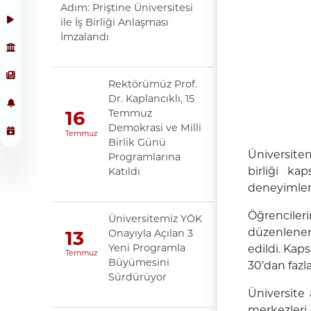
Adım: Priştine Üniversitesi
ile İş Birliği Anlaşması
İmzalandı
Rektörümüz Prof.
Dr. Kaplancıklı, 15
Temmuz
16
Demokrasi ve Milli
Temmuz
Birlik Günü
Üniversitem
Programlarına
birliği ka
Katıldı
deneyimleme
Öğrencileri
Üniversitemiz YÖK
düzenlenen 
Onayıyla Açılan 3
13
Yeni Programla
edildi. Kap
Temmuz
Büyümesini
30’dan fazl
Sürdürüyor
Üniversite
merkezleri 