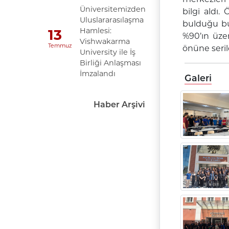
Üniversitemizden
bilgi aldı
Uluslararasılaşma
bulduğu bul
Hamlesi:
13
%90’ın üze
Vishwakarma
Temmuz
önüne seril
University ile İş
Birliği Anlaşması
İmzalandı
Galeri
Haber Arşivi