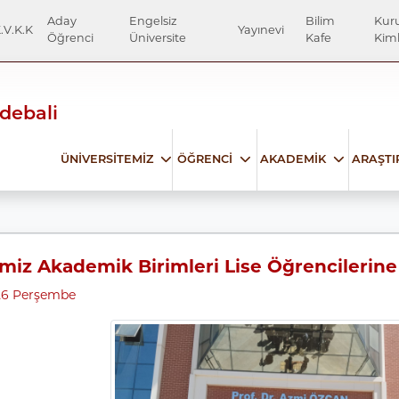
Aday
Engelsiz
Bilim
Kur
.V.K.K
Yayınevi
Öğrenci
Üniversite
Kafe
Kiml
Edebali
ÜNİVERSİTEMİZ
ÖĞRENCİ
AKADEMİK
ARAŞT
miz Akademik Birimleri Lise Öğrencilerine 
26 Perşembe