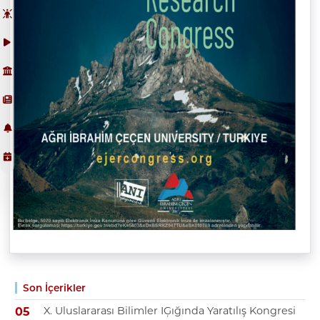
Son İçerikler
X. Uluslararası Bilimler IĢığında Yaratılış Kongresi
05