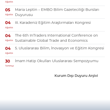
Ağustos
Maria Leptin – EMBO Bilim Gazeteciliği Bursları
05
Duyurusu
Ağustos
III. Karadeniz Eğitim Araştırmaları Kongresi
04
Ağustos
The 6th InTraders International Conference on
04
Sustainable Global Trade and Economics
Ağustos
5. Uluslararası Bilim, İnovasyon ve Eğitim Kongresi
04
Ağustos
İmam Hatip Okulları Uluslararası Sempozyumu
30
Temmuz
Kurum Dışı Duyuru Arşivi