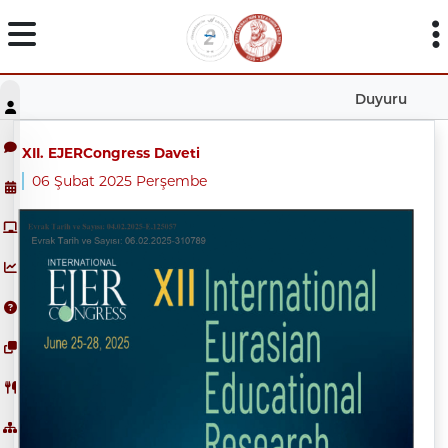
Duyuru
XII. EJERCongress Daveti
06 Şubat 2025 Perşembe