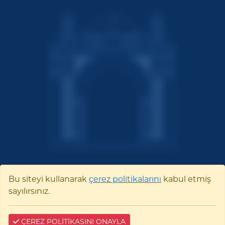
Bu siteyi kullanarak
çerez politikalarını
kabul etmiş
Bilecik Şeyh Edebali
sayılırsınız.
Üniversitesi
ÇEREZ POLİTİKASINI ONAYLA
Pelitözü Mah. Fatih Sultan Mehmet Bulvarı