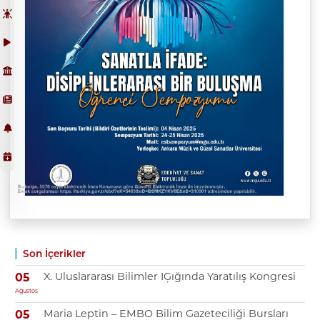
Son İçerikler
X. Uluslararası Bilimler IĢığında Yaratılış Kongresi
05
Ağustos
Maria Leptin – EMBO Bilim Gazeteciliği Bursları
05