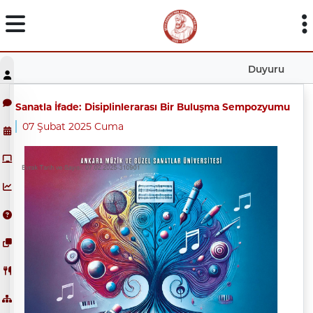
Duyuru
Sanatla İfade: Disiplinlerarası Bir Buluşma Sempozyumu
07 Şubat 2025 Cuma