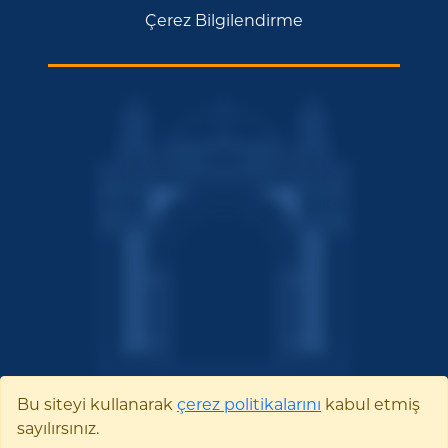
Çerez Bilgilendirme
Bu siteyi kullanarak
çerez politikalarını
kabul etmiş
sayılırsınız.
Bilecik Şeyh Edebali