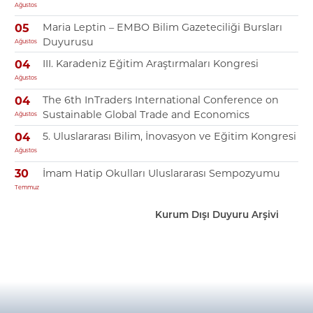
Ağustos
Maria Leptin – EMBO Bilim Gazeteciliği Bursları
05
Duyurusu
Ağustos
III. Karadeniz Eğitim Araştırmaları Kongresi
04
Ağustos
The 6th InTraders International Conference on
04
Sustainable Global Trade and Economics
Ağustos
5. Uluslararası Bilim, İnovasyon ve Eğitim Kongresi
04
Ağustos
İmam Hatip Okulları Uluslararası Sempozyumu
30
Temmuz
Kurum Dışı Duyuru Arşivi