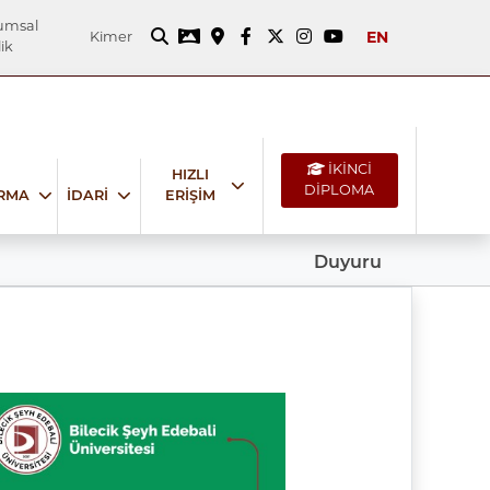
umsal
EN
Kimer
ik
İKİNCİ
HIZLI
DİPLOMA
IRMA
İDARİ
ERİŞİM
Duyuru