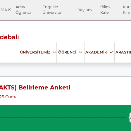
Aday
Engelsiz
Bilim
Kur
.V.K.K
Yayınevi
Öğrenci
Üniversite
Kafe
Kiml
Edebali
ÜNİVERSİTEMİZ
ÖĞRENCİ
AKADEMİK
ARAŞT
(AKTS) Belirleme Anketi
025 Cuma