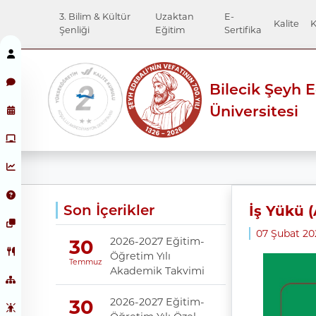
3. Bilim & Kültür
Uzaktan
E-
Kalite
K
Şenliği
Eğitim
Sertifika
Bilecik Şeyh 
Üniversitesi
Son İçerikler
İş Yükü 
07 Şubat 2
2026-2027 Eğitim-
30
Öğretim Yılı
Temmuz
Akademik Takvimi
2026-2027 Eğitim-
30