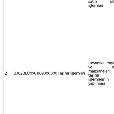
satın al
işlemleri
Dayanıklı taşı
ve sa
malzemeleri
2
B302BLÜ078
809000000
Taşınır İşlemleri
taşınır
işlemlerinin
yapılması