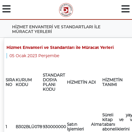
HİZMET ENVANTERİ VE STANDARTLARI İLE
MÜRACAT YERLERİ
Hizmet Envanteri ve Standartları ile Müracat Yerleri
05 Ocak 2023 Perşembe
STANDART
SIRA
KURUM
DOSYA
HİZMETİN
HİZMETİN ADI
NO
KODU
PLANI
TANIMI
KODU
Süreli yayı
kitap ve ve
Satın Alma
tabanı
1
B302BLÜ078
930000000
İşlemleri
aboneliklerini