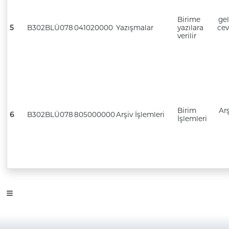
Birime gel
5
B302BLÜ078
041020000
Yazışmalar
yazılara ce
verilir
Birim Arşi
6
B302BLÜ078
805000000
Arşiv İşlemleri
İşlemleri