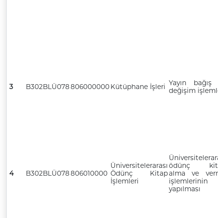
Yayın bağış
3
B302BLÜ078
806000000
Kütüphane İşleri
değişim işleml
Üniversitelerar
Üniversitelerarası
ödünç kit
4
B302BLÜ078
806010000
Ödünç Kitap
alma ve ver
İşlemleri
işlemlerinin
yapılması