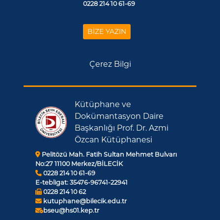
0228 214 10 61-69
BİZE YAZIN
Çerez Bilgi
Kütüphane ve
Dokümantasyon Daire
Başkanlığı Prof. Dr. Azmi
Özcan Kütüphanesi
Pelitözü Mah. Fatih Sultan Mehmet Bulvarı
No:27 11100 Merkez/BİLECİK
0228 214 10 61-69
E-tebligat:
35476-96741-22941
0228 214 10 62
kutuphane@bilecik.edu.tr
bseu@hs01.kep.tr