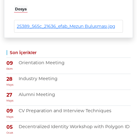
Dosya
25389_565c_21636_efab_Mezun Buluşması.jpg
Son İçerikler
Orientation Meeting
09
Ekim
Industry Meeting
28
Mayıs
Alumni Meeting
27
Mayıs
CV Preparation and Interview Techniques
09
Mayıs
Decentralized Identity Workshop with Polygon ID
05
Ocak