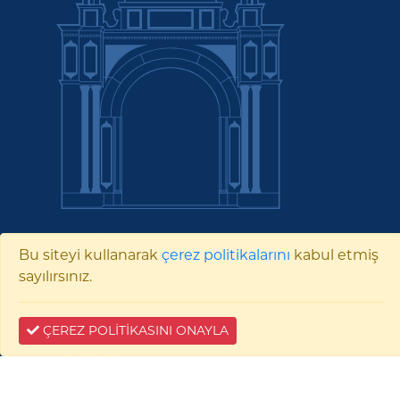
Bu siteyi kullanarak
çerez politikalarını
kabul etmiş
History
sayılırsınız.
ÇEREZ POLİTİKASINI ONAYLA
E-tebligat: