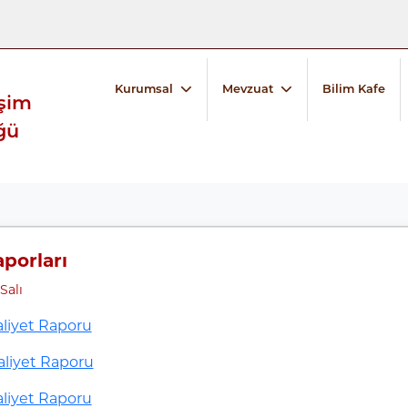
Kurumsal
Mevzuat
Bilim Kafe
işim
ğü
aporları
Salı
aaliyet Raporu
aaliyet Raporu
aaliyet Raporu