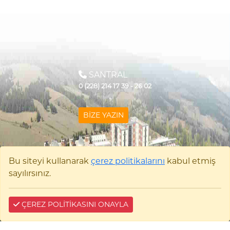
SANTRAL
0 (228) 214 17 39 - 26 02
BİZE YAZIN
Çerez Bilgi
Bu siteyi kullanarak
çerez politikalarını
kabul etmiş
sayılırsınız.
İlahiyat Fakültesi
ÇEREZ POLİTİKASINI ONAYLA
Bilecik Şeyh Edebali Üniversitesi İlahiyat