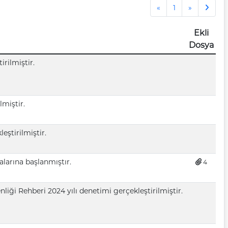
Previous
Next
«
1
»
Ekli
Dosya
irilmiştir.
miştir.
eştirilmiştir.
larına başlanmıştır.
4
iği Rehberi 2024 yılı denetimi gerçekleştirilmiştir.