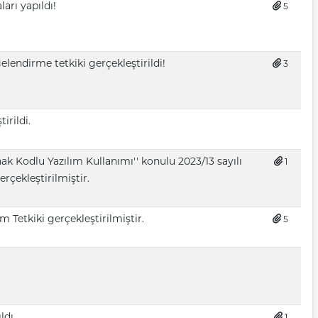
arı yapıldı!
5
lendirme tetkiki gerçekleştirildi!
3
irildi.
k Kodlu Yazılım Kullanımı'' konulu 2023/13 sayılı
1
rçekleştirilmiştir.
 Tetkiki gerçekleştirilmiştir.
5
ldı
1