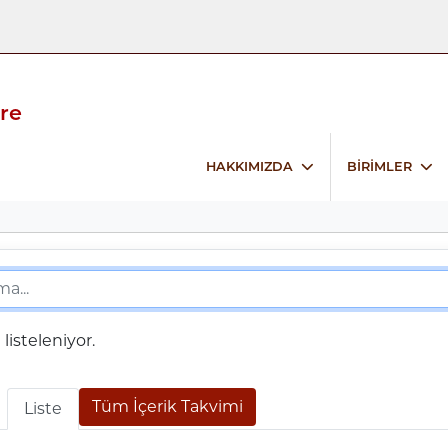
ire
HAKKIMIZDA
BİRİMLER
isteleniyor.
Tüm İçerik Takvimi
Liste