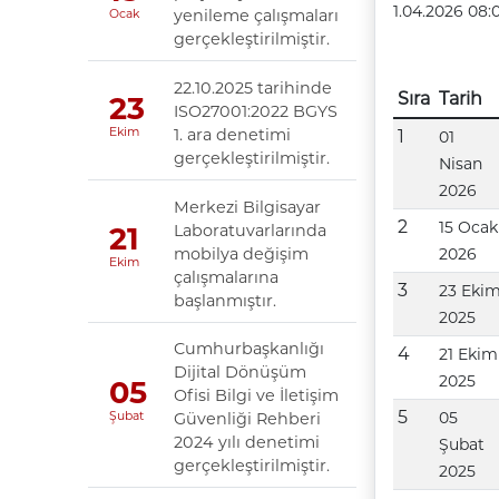
1.04.2026 08:
yenileme çalışmaları
Ocak
gerçekleştirilmiştir.
22.10.2025 tarihinde
Sıra
Tarih
23
ISO27001:2022 BGYS
1. ara denetimi
Ekim
1
01
gerçekleştirilmiştir.
Nisan
2026
Merkezi Bilgisayar
2
15 Ocak
Laboratuvarlarında
21
mobilya değişim
2026
Ekim
çalışmalarına
3
23 Eki
başlanmıştır.
2025
Cumhurbaşkanlığı
4
21 Ekim
Dijital Dönüşüm
2025
05
Ofisi Bilgi ve İletişim
5
05
Güvenliği Rehberi
Şubat
2024 yılı denetimi
Şubat
gerçekleştirilmiştir.
2025