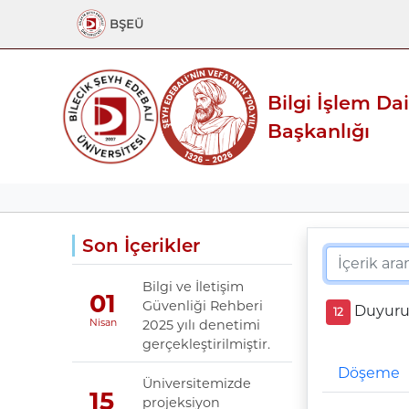
BŞEÜ
Bilgi İşlem Da
Başkanlığı
Son İçerikler
Bilgi ve İletişim
01
Güvenliği Rehberi
Duyuru l
12
2025 yılı denetimi
Nisan
gerçekleştirilmiştir.
Döşeme
Üniversitemizde
15
projeksiyon