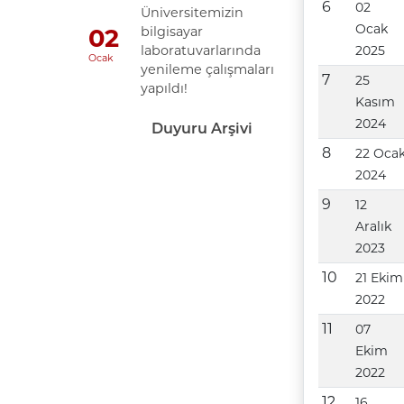
6
02
Üniversitemizin
Ocak
bilgisayar
02
laboratuvarlarında
2025
Ocak
yenileme çalışmaları
7
25
yapıldı!
Kasım
2024
Duyuru Arşivi
8
22 Oca
2024
9
12
Aralık
2023
10
21 Ekim
2022
11
07
Ekim
2022
12
16