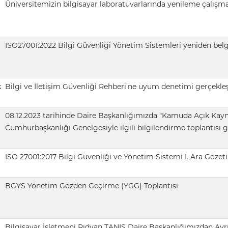
Üniversitemizin bilgisayar laboratuvarlarında yenileme çalışmal
ISO27001:2022 Bilgi Güvenliği Yönetim Sistemleri yeniden belge
k
Bilgi ve İletişim Güvenliği Rehberi’ne uyum denetimi gerçekleşt
08.12.2023 tarihinde Daire Başkanlığımızda "Kamuda Açık Kayna
Cumhurbaşkanlığı Genelgesiyle ilgili bilgilendirme toplantısı ge
ISO 27001:2017 Bilgi Güvenliği ve Yönetim Sistemi I. Ara Gözetim
BGYS Yönetim Gözden Geçirme (YGG) Toplantısı
Bilgisayar İşletmeni Rıdvan TANIŞ Daire Başkanlığımızdan Ayrı