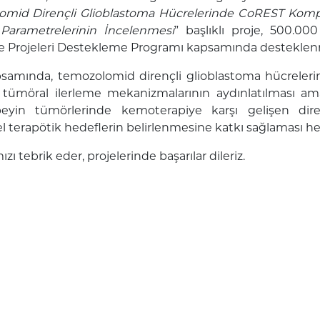
mid Dirençli Glioblastoma Hücrelerinde CoREST Komple
 Parametrelerinin İncelenmesi
” başlıklı proje, 500.00
me Projeleri Destekleme Programı kapsamında desteklen
psamında, temozolomid dirençli glioblastoma hücreler
e tümöral ilerleme mekanizmalarının aydınlatılması am
beyin tümörlerinde kemoterapiye karşı gelişen dir
l terapötik hedeflerin belirlenmesine katkı sağlaması h
zı tebrik eder, projelerinde başarılar dileriz.