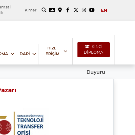
umsal
EN
Kimer
ik
İKİNCİ
HIZLI
DİPLOMA
IRMA
İDARİ
ERİŞİM
Duyuru
azarı