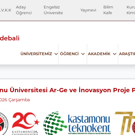
Aday
Engelsiz
Bilim
Kur
.V.K.K
Yayınevi
Öğrenci
Üniversite
Kafe
Kiml
Edebali
ÜNİVERSİTEMİZ
ÖĞRENCİ
AKADEMİK
ARAŞT
u Üniversitesi Ar-Ge ve İnovasyon Proje P
2026 Çarşamba