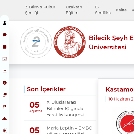
3. Bilim & Kültür
Uzaktan
E-
Kalite
K
Şenliği
Eğitim
Sertifika
Bilecik Şeyh 
Üniversitesi
Son İçerikler
Kastamon
10 Haziran 
X. Uluslararası
05
Bilimler IĢığında
Ağustos
Yaratılış Kongresi
Maria Leptin – EMBO
05