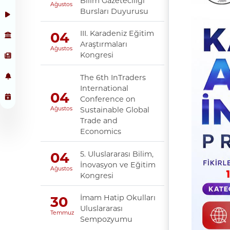
Bilim Gazeteciliği
Ağustos
Bursları Duyurusu
III. Karadeniz Eğitim
04
Araştırmaları
Ağustos
Kongresi
The 6th InTraders
International
04
Conference on
Sustainable Global
Ağustos
Trade and
Economics
5. Uluslararası Bilim,
04
İnovasyon ve Eğitim
Ağustos
Kongresi
İmam Hatip Okulları
30
Uluslararası
Temmuz
Sempozyumu