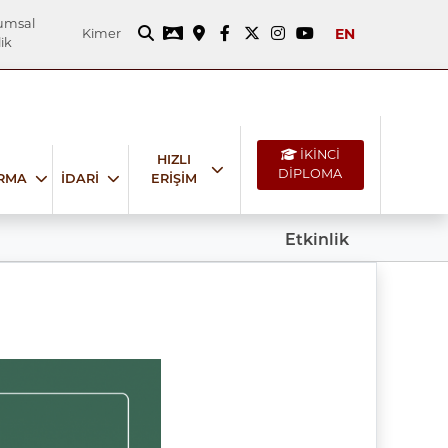
umsal
EN
Kimer
ik
İKİNCİ
HIZLI
DİPLOMA
IRMA
İDARİ
ERİŞİM
Etkinlik