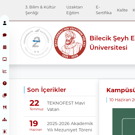
3. Bilim & Kültür
Uzaktan
E-
Kalite
K
Şenliği
Eğitim
Sertifika
Bilecik Şeyh 
Üniversitesi
Son İçerikler
Kampüsü 
10 Haziran 
22
TEKNOFEST Mavi
Vatan
Temmuz
19
2025-2026 Akademik
Yılı Mezuniyet Töreni
Haziran