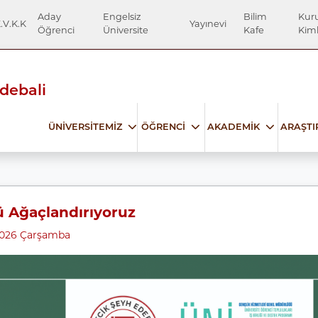
Aday
Engelsiz
Bilim
Kur
.V.K.K
Yayınevi
Öğrenci
Üniversite
Kafe
Kiml
Edebali
ÜNİVERSİTEMİZ
ÖĞRENCİ
AKADEMİK
ARAŞT
Ağaçlandırıyoruz
2026 Çarşamba