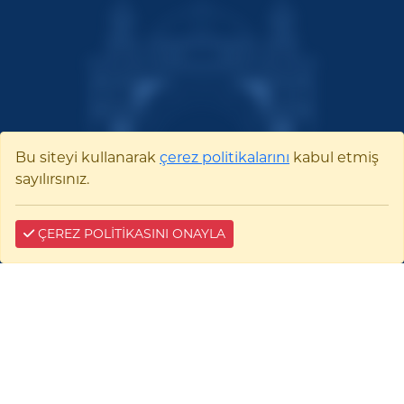
Bu siteyi kullanarak
çerez politikalarını
kabul etmiş
sayılırsınız.
ÇEREZ POLİTİKASINI ONAYLA
Bilecik Şeyh Edebali
Üniversitesi
Pelitözü Mah. Fatih Sultan Mehmet Bulvarı
No:27 11100 Merkez/BİLECİK