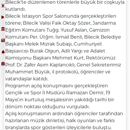
Bilecik’te düzenlenen törenlerle büyük bir coşkuyla
kutlandı.
Bilecik İstasyon Spor Salonunda gerçekleştirilen
törene; Bilecik Valisi Faik Oktay Sözer, Jandarma
Eğitim Komutanı Tuğg. Yusuf Aslan, Garnizon
Komutanı Per. Ütğm. İsmail Benli, Bilecik Belediye
Başkanı Melek Mızrak Subaşı, Cumhuriyet
Başsavcısı Burak Olgun, Adli Yargı ve Adalet
Komisyonu Başkanı Mehmet Kurt, Rektörümüz
Prof. Dr. Zafer Asım Kaplancıklı, Genel Sekreterimiz
Muhammet Büyük, il protokolü, öğrenciler ve
vatandaşlar katıldı.
Programın açılış konuşmasını gerçekleştiren
Gençlik ve Spor İl Müdürü Ramazan Demir, 19
Mayıs’ın kurtuluş meşalesinin yakıldığı tarihi bir
dönüm noktası olduğunu vurguladı.
Açılış konuşmasının ardından öğrenciler tarafından
hazırlanan müzik dinletisi, halk oyunları ve farklı
branşlarda spor gösterileri izleyicilerle buluştu.