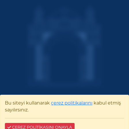
Bu siteyi kullanarak
çerez politikalarını
kabul etmiş
Bilecik Şeyh Edebali
sayılırsınız.
Üniversitesi
ÇEREZ POLİTİKASINI ONAYLA
Pelitözü Mah. Fatih Sultan Mehmet Bulvarı