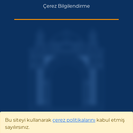
Çerez Bilgilendirme
Bu siteyi kullanarak
çerez politikalarını
kabul etmiş
sayılırsınız.
Bilecik Şeyh Edebali