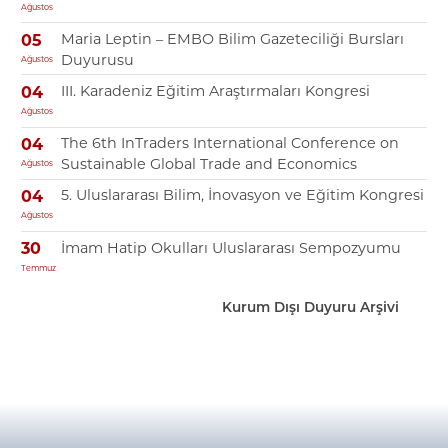
Ağustos
Maria Leptin – EMBO Bilim Gazeteciliği Bursları
05
Duyurusu
Ağustos
III. Karadeniz Eğitim Araştırmaları Kongresi
04
Ağustos
The 6th InTraders International Conference on
04
Sustainable Global Trade and Economics
Ağustos
5. Uluslararası Bilim, İnovasyon ve Eğitim Kongresi
04
Ağustos
İmam Hatip Okulları Uluslararası Sempozyumu
30
Temmuz
Kurum Dışı Duyuru Arşivi