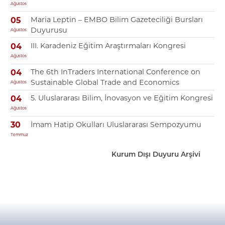
Ağustos
Maria Leptin – EMBO Bilim Gazeteciliği Bursları
05
Duyurusu
Ağustos
III. Karadeniz Eğitim Araştırmaları Kongresi
04
Ağustos
The 6th InTraders International Conference on
04
Sustainable Global Trade and Economics
Ağustos
5. Uluslararası Bilim, İnovasyon ve Eğitim Kongresi
04
Ağustos
İmam Hatip Okulları Uluslararası Sempozyumu
30
Temmuz
Kurum Dışı Duyuru Arşivi