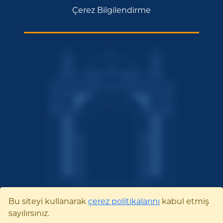
Çerez Bilgilendirme
Bu siteyi kullanarak
çerez politikalarını
kabul etmiş
sayılırsınız.
Bilecik Şeyh Edebali