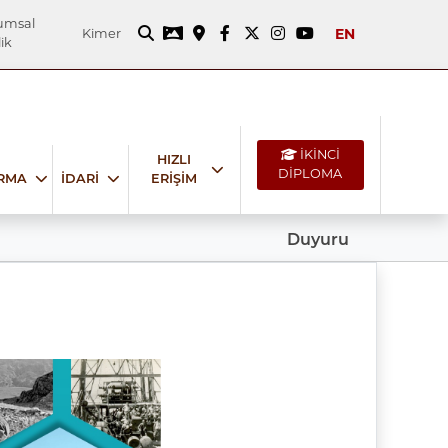
umsal
EN
Kimer
ik
İKİNCİ
HIZLI
DİPLOMA
IRMA
İDARİ
ERİŞİM
Duyuru