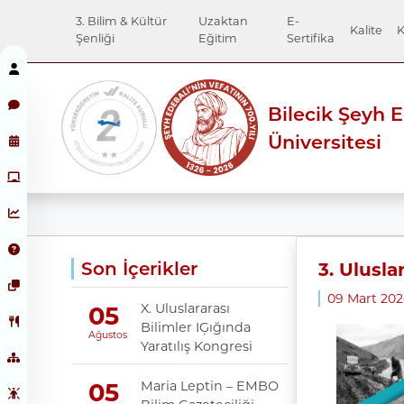
3. Bilim & Kültür
Uzaktan
E-
Kalite
K
Şenliği
Eğitim
Sertifika
Bilecik Şeyh 
Üniversitesi
Son İçerikler
3. Ulusl
09 Mart 202
X. Uluslararası
05
Bilimler IĢığında
Ağustos
Yaratılış Kongresi
Maria Leptin – EMBO
05