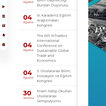
Bilim Gazeteciliği
Ağustos
Bursları Duyurusu
III. Karadeniz Eğitim
04
Araştırmaları
Ağustos
Kongresi
The 6th InTraders
International
04
Conference on
Sustainable Global
Ağustos
Trade and
Economics
5. Uluslararası Bilim,
04
İnovasyon ve Eğitim
Ağustos
Kongresi
İmam Hatip Okulları
30
Uluslararası
Temmuz
Sempozyumu