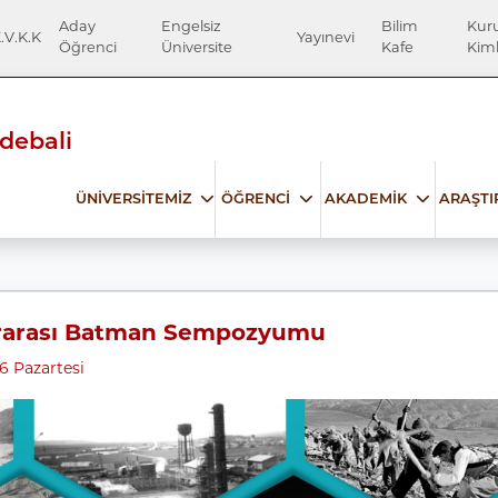
Aday
Engelsiz
Bilim
Kur
.V.K.K
Yayınevi
Öğrenci
Üniversite
Kafe
Kiml
Edebali
ÜNİVERSİTEMİZ
ÖĞRENCİ
AKADEMİK
ARAŞT
ararası Batman Sempozyumu
6 Pazartesi