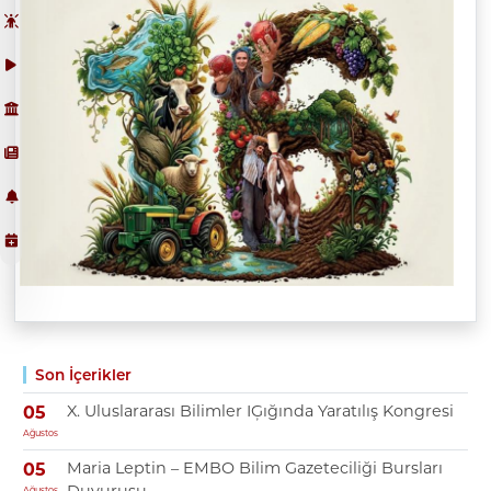
Son İçerikler
X. Uluslararası Bilimler IĢığında Yaratılış Kongresi
05
Ağustos
Maria Leptin – EMBO Bilim Gazeteciliği Bursları
05
Duyurusu
Ağustos